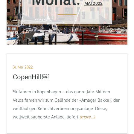
MAI 2022
Posted
31. Mai 2022
on
CopenHill ￼
Skifahren in Kopenhagen – das ganze Jahr Mit den
Velos fahren wir zum Gelände der «Amager Bakke», der
weitläufigen Kehrichtverbrennungsanlage. Diese,
weltweit sauberste Anlage, liefert
(more…)