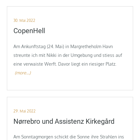
Posted
30. Mai 2022
on
CopenHell
Am Ankunftstag (24. Mai) in Margretheholm Havn
streunte ich mit Nikki in der Umgebung und stiess auf
eine verwaiste Werft. Davor liegt ein riesiger Platz.
(more…)
Posted
29. Mai 2022
on
Nørrebro und Assistenz Kirkegård
Am Sonntagmorgen schickt die Sonne ihre Strahlen ins