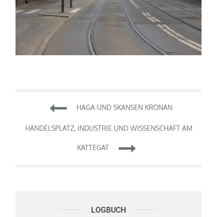
Beitragsnavigation
HAGA UND SKANSEN KRONAN
HANDELSPLATZ, INDUSTRIE UND WISSENSCHAFT AM
KATTEGAT
LOGBUCH
Logbuch