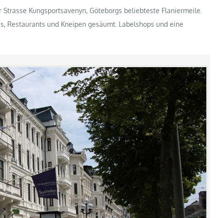
ur Strasse Kungsportsavenyn, Göteborgs beliebteste Flaniermeile.
és, Restaurants und Kneipen gesäumt. Labelshops und eine