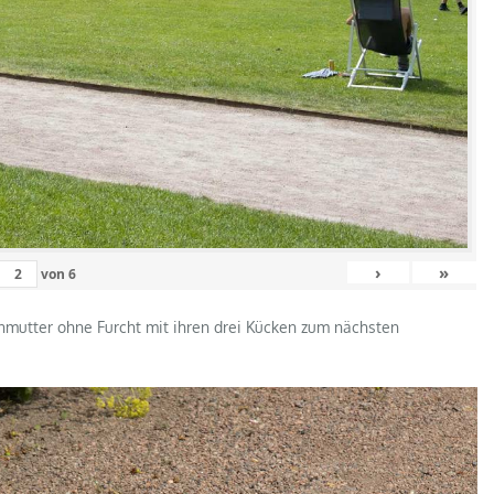
›
»
von
6
nmutter ohne Furcht mit ihren drei Kücken zum nächsten