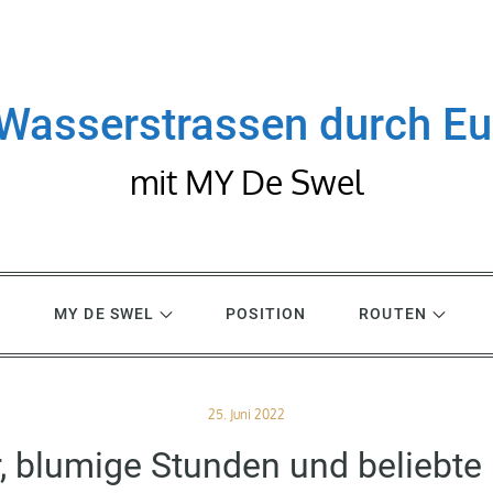
Wasserstrassen durch E
mit MY De Swel
R
MY DE SWEL
POSITION
ROUTEN
Posted
25. Juni 2022
on
 blumige Stunden und beliebte 