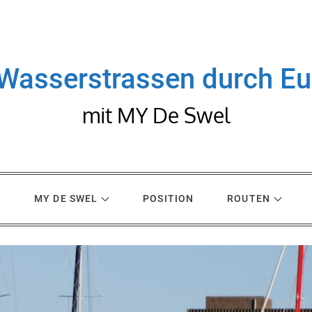
Wasserstrassen durch E
mit MY De Swel
R
MY DE SWEL
POSITION
ROUTEN