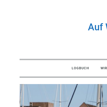
Skip
to
content
Auf 
LOGBUCH
WI