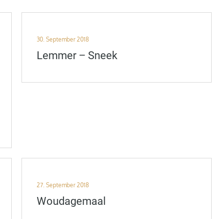
Posted
30. September 2018
on
Lemmer – Sneek
Posted
27. September 2018
on
Woudagemaal