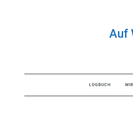
Skip
to
content
Auf 
LOGBUCH
WI