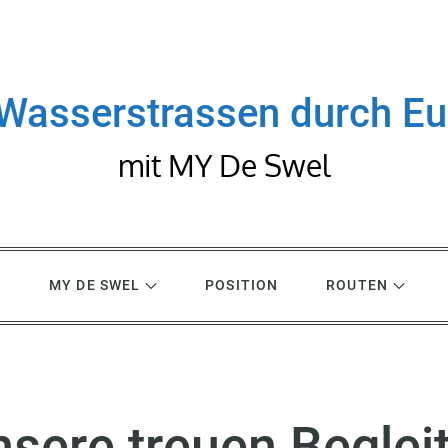
Wasserstrassen durch E
mit MY De Swel
R
MY DE SWEL
POSITION
ROUTEN
sere treuen Beglei