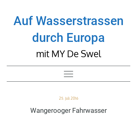
Skip
to
Auf Wasserstrassen
content
durch Europa
mit MY De Swel
Posted
25. Juli 2016
on
Wangerooger Fahrwasser