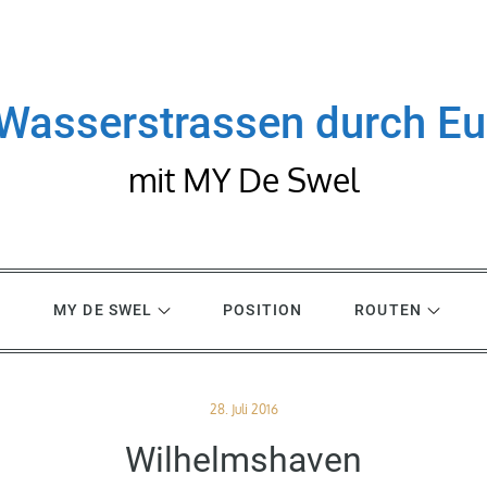
Wasserstrassen durch E
mit MY De Swel
R
MY DE SWEL
POSITION
ROUTEN
Posted
28. Juli 2016
on
Wilhelmshaven