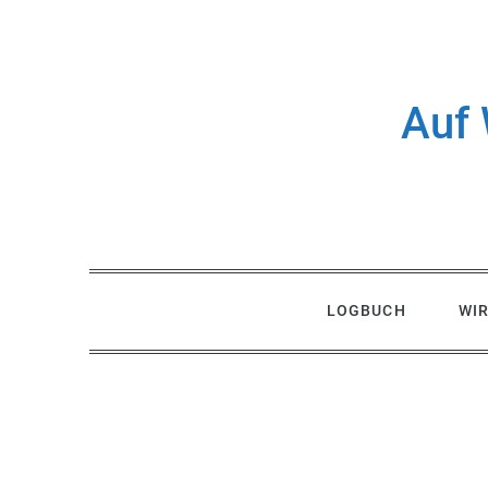
Skip
to
content
Auf 
LOGBUCH
WI