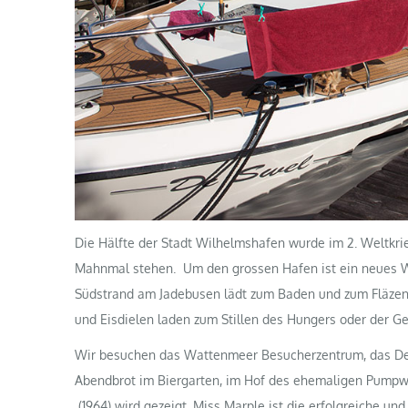
Die Hälfte der Stadt Wilhelmshafen wurde im 2. Weltkrie
Mahnmal stehen. Um den grossen Hafen ist ein neues W
Südstrand am Jadebusen lädt zum Baden und zum Fläzen i
und Eisdielen laden zum Stillen des Hungers oder der Ge
Wir besuchen das Wattenmeer Besucherzentrum, das D
Abendbrot im Biergarten, im Hof des ehemaligen Pumpwe
(1964) wird gezeigt. Miss Marple ist die erfolgreiche und 