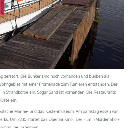
g zerstört. Die Bunker sind noch vorhanden und bleiben als
ohngebiet mit einer Promenade zum Flanieren entstanden. Der
n Strandkörbe ein. Sogar Sand ist vorhanden. Die Restaurants
lüste ein.
eutsche Marine- und das Küstenmuseum. Am Samstag essen wir
rks. Um 22.15 startet das Openair Kino. Der Film «Mörder ahoi»
schrullige Detektivin.