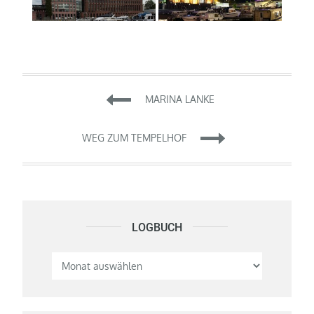
Beitragsnavigation
MARINA LANKE
WEG ZUM TEMPELHOF
LOGBUCH
Logbuch