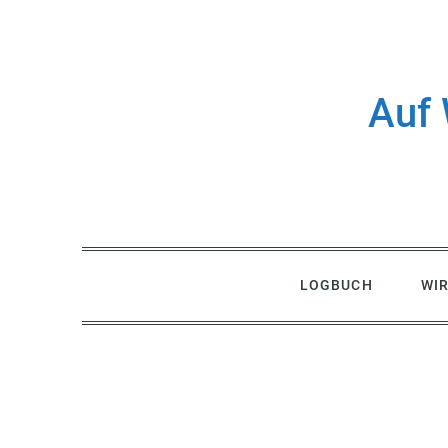
Skip
to
content
Auf 
LOGBUCH
WI