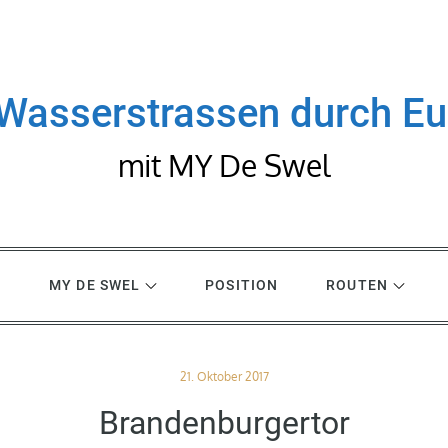
Wasserstrassen durch E
mit MY De Swel
R
MY DE SWEL
POSITION
ROUTEN
Posted
21. Oktober 2017
on
Brandenburgertor