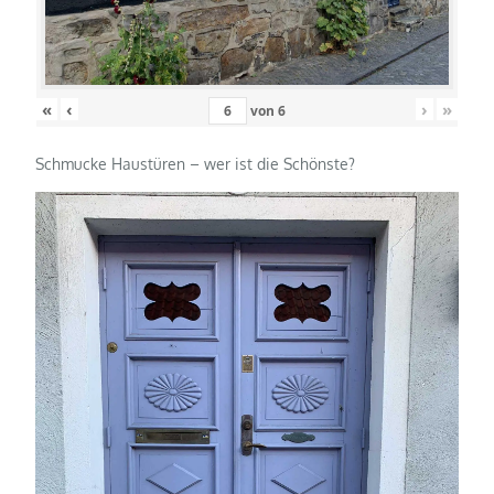
«
‹
›
»
von
6
Schmucke Haustüren – wer ist die Schönste?