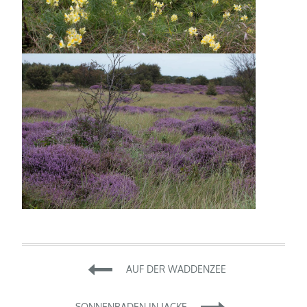
Beitragsnavigation
AUF DER WADDENZEE
SONNENBADEN IN JACKE