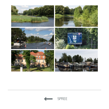
Beitragsnavigation
SPREE