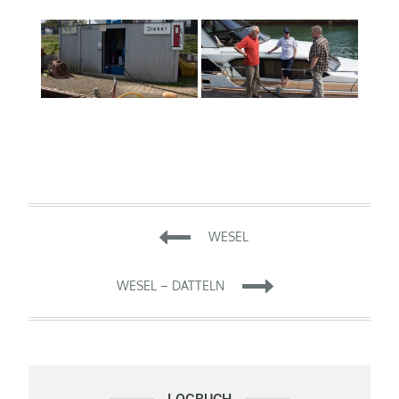
Beitragsnavigation
WESEL
WESEL – DATTELN
Logbuch