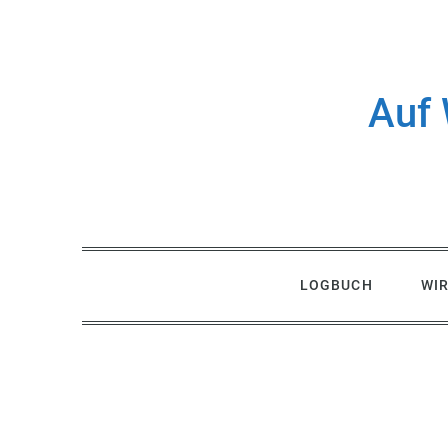
Skip
to
content
Auf 
LOGBUCH
WI