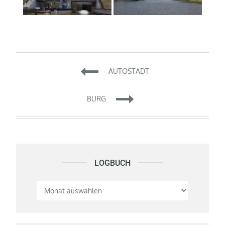
Beitragsnavigation
AUTOSTADT
BURG
LOGBUCH
Logbuch