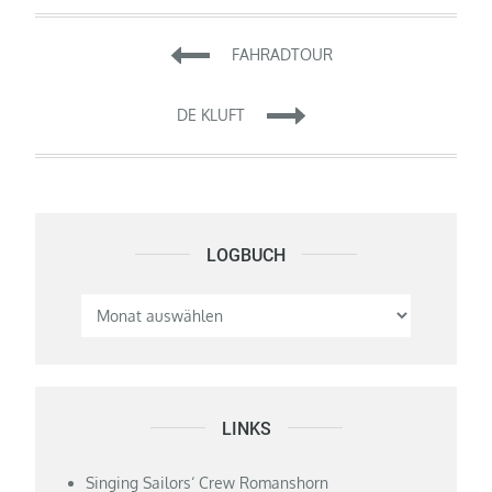
Beitragsnavigation
FAHRADTOUR
DE KLUFT
LOGBUCH
Logbuch
LINKS
Singing Sailors‘ Crew Romanshorn