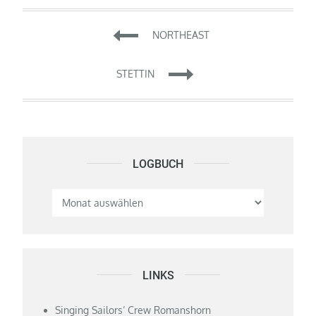
Beitragsnavigation
NORTHEAST
STETTIN
LOGBUCH
Logbuch
LINKS
Singing Sailors‘ Crew Romanshorn