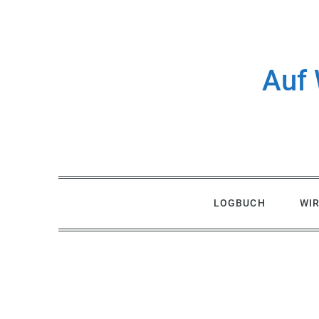
Skip
to
content
Auf 
LOGBUCH
WI