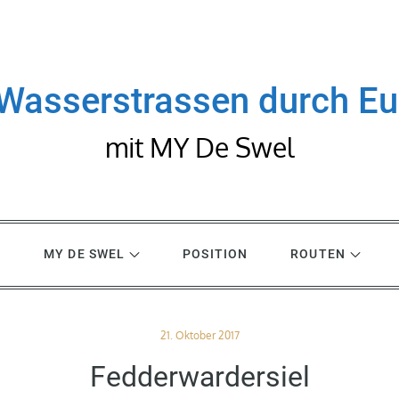
Wasserstrassen durch E
mit MY De Swel
R
MY DE SWEL
POSITION
ROUTEN
Posted
21. Oktober 2017
on
Fedderwardersiel