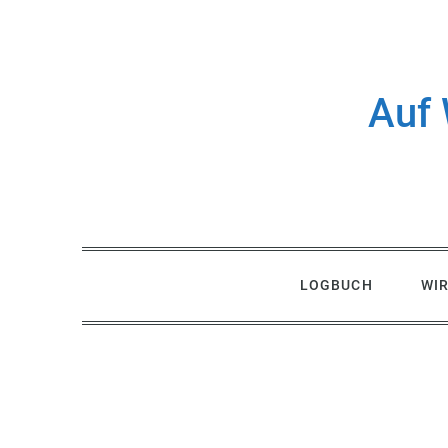
Skip
to
content
Auf 
LOGBUCH
WI