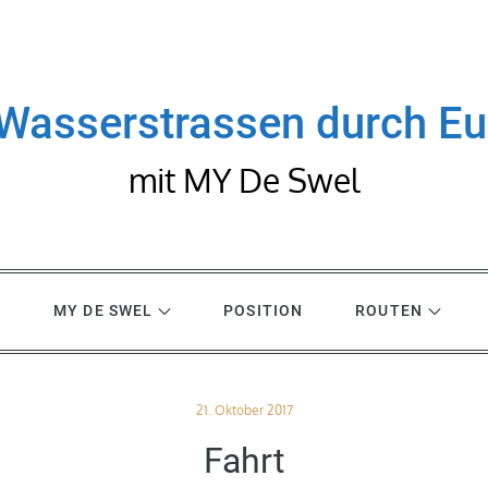
Wasserstrassen durch E
mit MY De Swel
R
MY DE SWEL
POSITION
ROUTEN
Posted
21. Oktober 2017
on
Fahrt