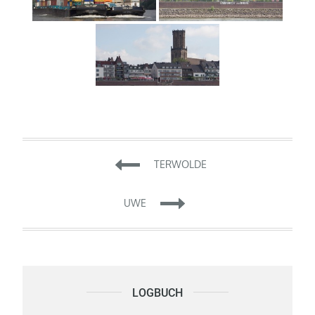
Beitragsnavigation
TERWOLDE
UWE
LOGBUCH
Logbuch