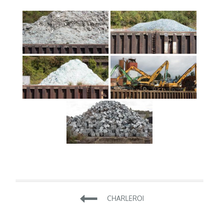
Beitragsnavigation
CHARLEROI