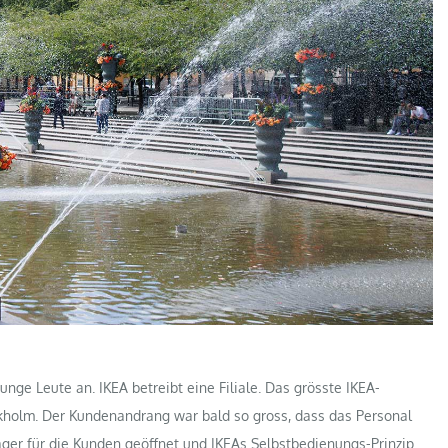
nge Leute an. IKEA betreibt eine Filiale. Das grösste IKEA-
ckholm. Der Kundenandrang war bald so gross, dass das Personal
ger für die Kunden geöffnet und IKEAs Selbstbedienungs-Prinzip