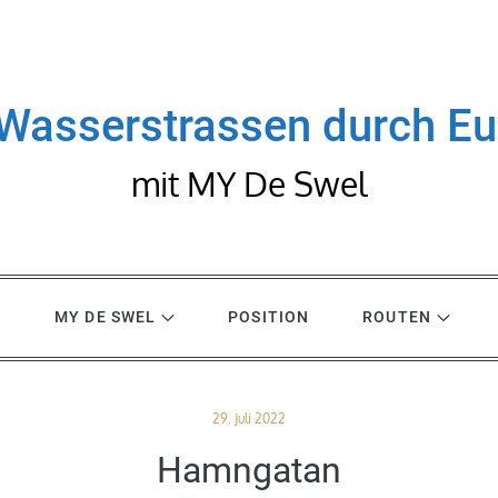
Wasserstrassen durch E
mit MY De Swel
R
MY DE SWEL
POSITION
ROUTEN
Posted
29. Juli 2022
on
Hamngatan