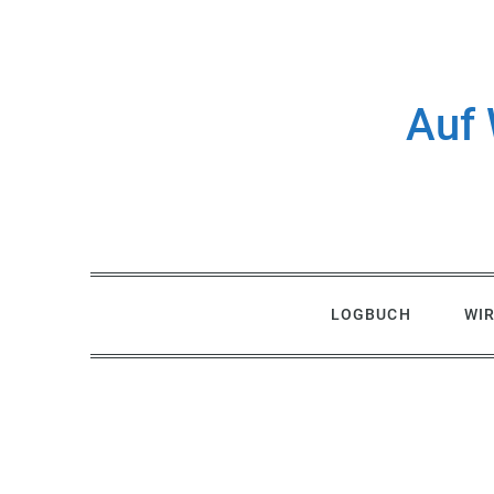
Skip
to
content
Auf 
LOGBUCH
WI