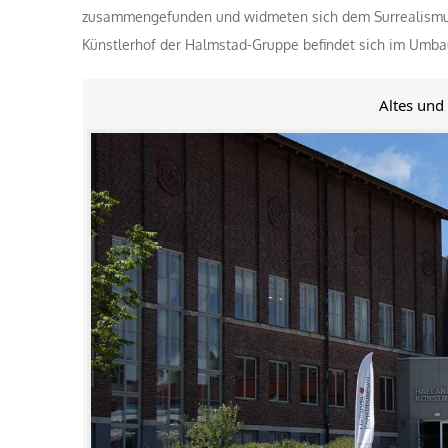
zusammengefunden und widmeten sich dem Surrealismus.
Künstlerhof der Halmstad-Gruppe befindet sich im Umbau
Altes un