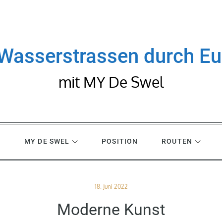
Wasserstrassen durch E
mit MY De Swel
R
MY DE SWEL
POSITION
ROUTEN
Posted
18. Juni 2022
on
Moderne Kunst