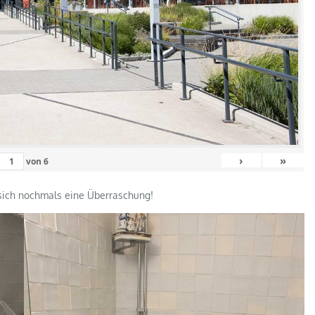
›
»
von
6
t sich nochmals eine Überraschung!