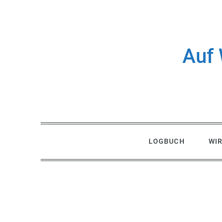
Skip
to
content
Auf 
LOGBUCH
WI