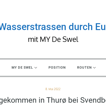
Wasserstrassen durch E
mit MY De Swel
R
MY DE SWEL
POSITION
ROUTEN
Posted
8. Mai 2022
on
gekommen in Thurø bei Svendb