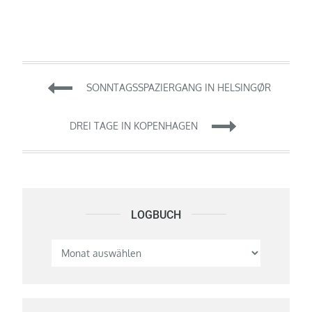
Beitragsnavigation
SONNTAGSSPAZIERGANG IN HELSINGØR
DREI TAGE IN KOPENHAGEN
LOGBUCH
Logbuch