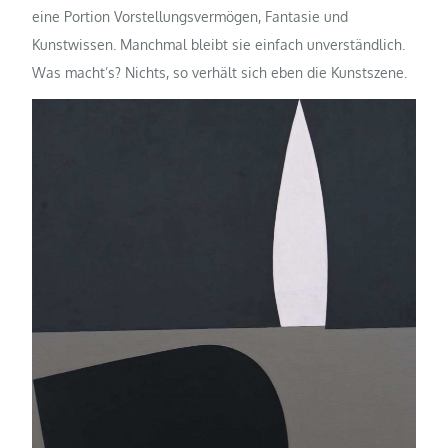
eine Portion Vorstellungsvermögen, Fantasie und
Kunstwissen. Manchmal bleibt sie einfach unverständlich.
Was macht’s? Nichts, so verhält sich eben die Kunstszene.