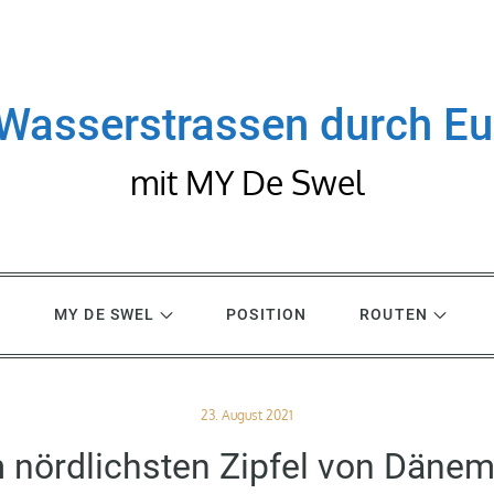
Wasserstrassen durch E
mit MY De Swel
R
MY DE SWEL
POSITION
ROUTEN
Posted
23. August 2021
on
 nördlichsten Zipfel von Dänem