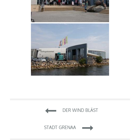
Beitragsnavigation
DER WIND BLÄST
STADT GRENAA