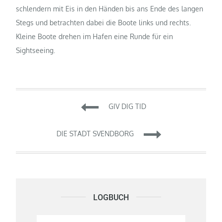
schlendern mit Eis in den Händen bis ans Ende des langen
Stegs und betrachten dabei die Boote links und rechts.
Kleine Boote drehen im Hafen eine Runde für ein
Sightseeing.
Beitragsnavigation
GIV DIG TID
DIE STADT SVENDBORG
LOGBUCH
Logbuch