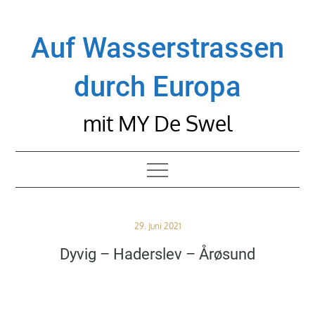
Skip
to
Auf Wasserstrassen
content
durch Europa
mit MY De Swel
Posted
29. Juni 2021
on
Dyvig – Haderslev – Årøsund