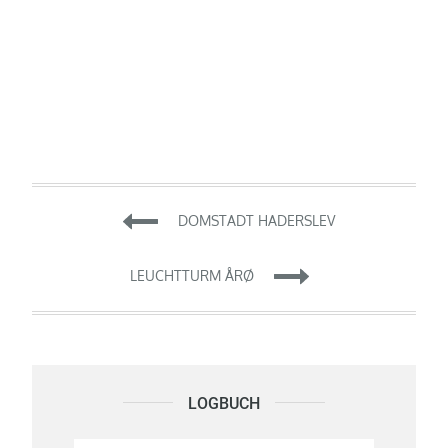
Beitragsnavigation
DOMSTADT HADERSLEV
LEUCHTTURM ÅRØ
LOGBUCH
Logbuch