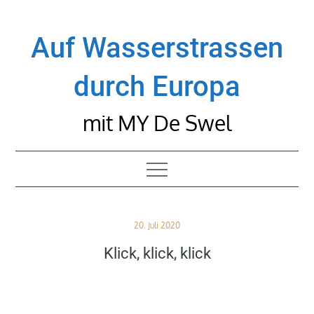
Skip
to
Auf Wasserstrassen
content
durch Europa
mit MY De Swel
Posted
20. Juli 2020
on
Klick, klick, klick