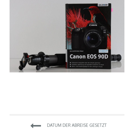
Beitragsnavigation
DATUM DER ABREISE GESETZT