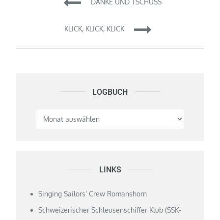
Beitragsnavigation
DANKE UND TSCHÜSS
KLICK, KLICK, KLICK
LOGBUCH
Logbuch
LINKS
Singing Sailors‘ Crew Romanshorn
Schweizerischer Schleusenschiffer Klub (SSK-