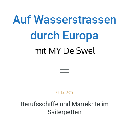
Skip
to
Auf Wasserstrassen
content
durch Europa
mit MY De Swel
Posted
23. Juli 2019
on
Berufsschiffe und Marrekrite im
Saiterpetten