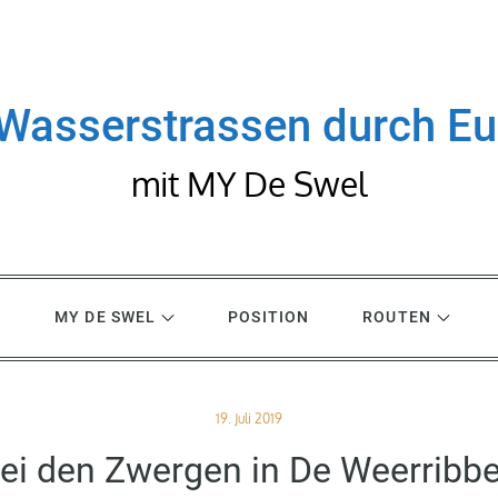
Wasserstrassen durch E
mit MY De Swel
R
MY DE SWEL
POSITION
ROUTEN
Posted
19. Juli 2019
on
ei den Zwergen in De Weerribb