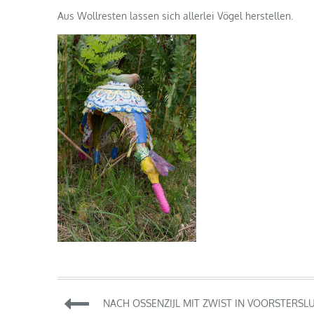
Aus Wollresten lassen sich allerlei Vögel herstellen.
Beitragsnavigation
NACH OSSENZIJL MIT ZWIST IN VOORSTERSLU