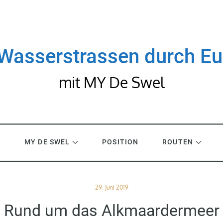
Wasserstrassen durch E
mit MY De Swel
R
MY DE SWEL
POSITION
ROUTEN
Posted
29. Juni 2019
on
Rund um das Alkmaardermeer