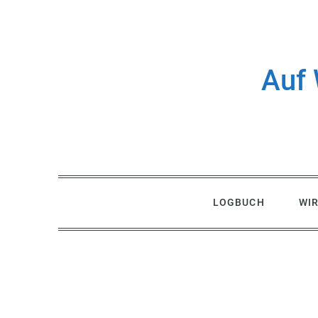
Skip
to
content
Auf 
LOGBUCH
WI