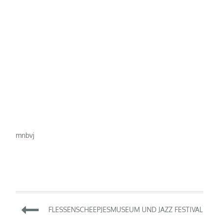
mnbvj
Beitragsnavigation
FLESSENSCHEEPJESMUSEUM UND JAZZ FESTIVAL