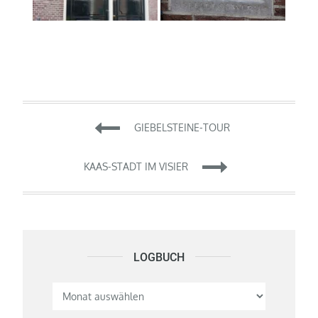
Beitragsnavigation
GIEBELSTEINE-TOUR
KAAS-STADT IM VISIER
LOGBUCH
Logbuch