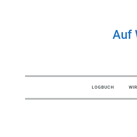
Skip
to
content
Auf 
LOGBUCH
WI