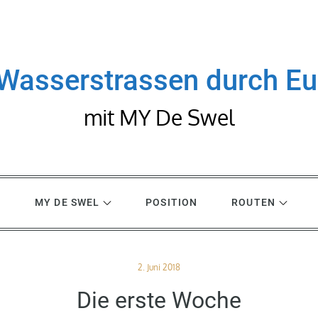
Wasserstrassen durch E
mit MY De Swel
R
MY DE SWEL
POSITION
ROUTEN
Posted
2. Juni 2018
on
Die erste Woche