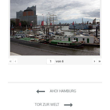
«
‹
›
»
von
6
Beitragsnavigation
AHOI HAMBURG
TOR ZUR WELT