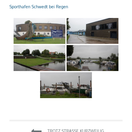
Sporthafen Schwedt bei Regen
Beitragsnavigation
TROTZ STRASSE KURZWEILIG