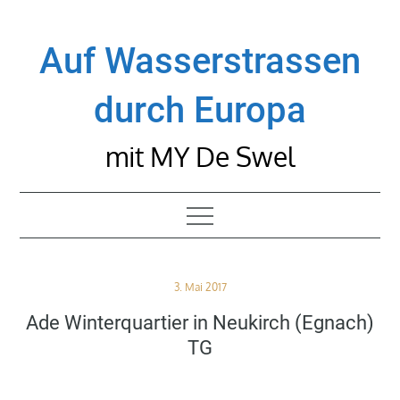
Skip
to
Auf Wasserstrassen
content
durch Europa
mit MY De Swel
Posted
3. Mai 2017
on
Ade Winterquartier in Neukirch (Egnach)
TG