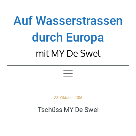
Skip
to
Auf Wasserstrassen
content
durch Europa
mit MY De Swel
Posted
22. Oktober 2016
on
Tschüss MY De Swel