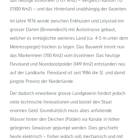
das heutige Jisselmeer (1’137 Km2) – Vergleich Kanton TG
(1’000 Km2) – und das Hinterland unabhängig der Gezeiten.
Im Jahre 1976 wurde zwischen Enkhuizen und Lelystad ein
grosser Damm (Binnendeich) mit Autostrasse gebaut,
welcher es ermöglichte weiteres Land (ca. 4-5 m unter dem
Meeresspiegel) trocken zu legen. Das Bauwerk trennt nun
das Markermeer (700 Km2) vom Jisselmeer. Das heutige
Flevoland und Noordoostpolder (1419 Km2) entstanden neu
auf der Landkarte. Flevoland ist seit 1986 die 12. und damit
jüngste Provinz der Niederlande.
Der dadurch erworbene grosse Landgewinn fordert jedoch
viele technische Innovationen und kostet den Staat
enormes Geld. Grundsätzlich muss alles anfallende
Wasser hinter den Deichen (Polder) via Kanäle in höher
gelegenes Gewässer gepumpt werden. Dies geschieht
heute elektrisch – früher jedoch voll mechanisch und mit