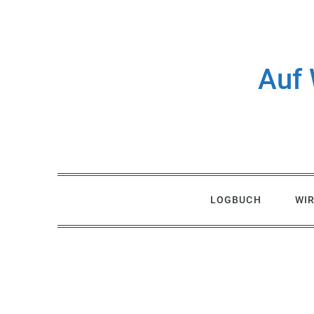
Skip
to
content
Auf 
LOGBUCH
WI