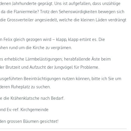
edenen Jahrhunderte geprägt. Uns ist aufgefallen, dass unzählige
 da die Flaniermeile? Trotz den Sehenswürdigkeiten bewegen sich
die Grossverteiler angesiedelt, welche die kleinen Läden verdrängt
 Felix gleich gezogen wird – klapp, klapp ertönt es. Die
ähen rund um die Kirche zu vergrämen.
 es erhebliche Lärmbelästigungen; herabfallende Äste beim
r Brutzeit und Aufzucht der Jungvögel für Probleme.
usgeführten Beeinträchtigungen nutzen können, bitte ich Sie um
nderen Ruheplatz zu suchen.
ie die Krähenklatsche nach Bedarf.
nd Ev.-ref. Kirchgemeinde
 den grossen Bäumen gesichtet!