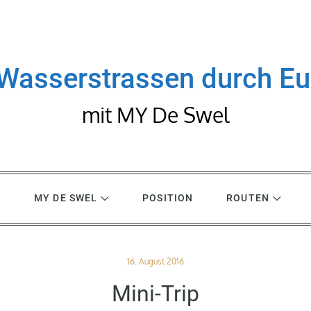
Wasserstrassen durch E
mit MY De Swel
R
MY DE SWEL
POSITION
ROUTEN
Posted
16. August 2016
on
Mini-Trip