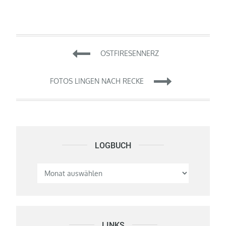
Beitragsnavigation
OSTFIRESENNERZ
FOTOS LINGEN NACH RECKE
LOGBUCH
Logbuch
LINKS