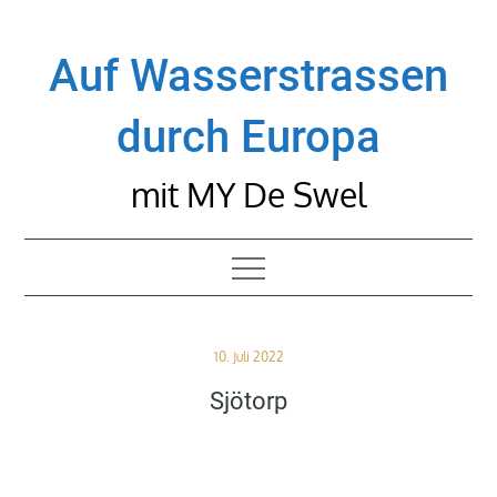
Skip
to
Auf Wasserstrassen
content
durch Europa
mit MY De Swel
Posted
10. Juli 2022
on
Sjötorp