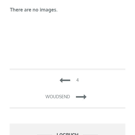
There are no images.
Beitragsnavigation
4
WOUDSEND
Logbuch