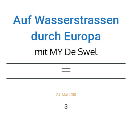
Skip
to
Auf Wasserstrassen
content
durch Europa
mit MY De Swel
Posted
24. Mai 2018
on
3