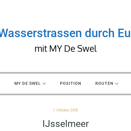
Wasserstrassen durch E
mit MY De Swel
R
MY DE SWEL
POSITION
ROUTEN
Posted
1. Oktober 2018
on
IJsselmeer