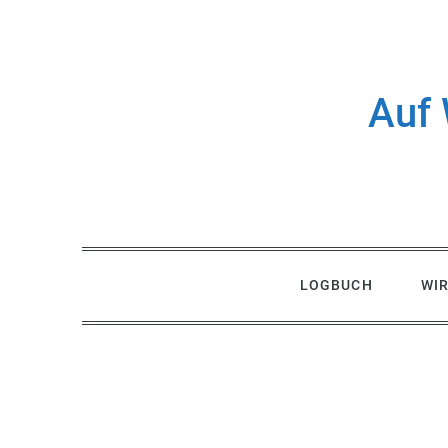
Skip
to
content
Auf 
LOGBUCH
WI